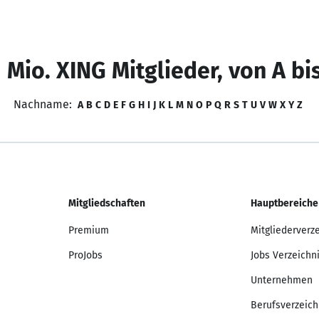
 Mio. XING Mitglieder, von A bi
Nachname:
A
B
C
D
E
F
G
H
I
J
K
L
M
N
O
P
Q
R
S
T
U
V
W
X
Y
Z
Mitgliedschaften
Hauptbereiche
Premium
Mitgliederverz
ProJobs
Jobs Verzeichn
Unternehmen
Berufsverzeich