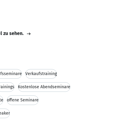
il zu sehen.
ufsseminare
Verkaufstraining
rainings
Kostenlose Abendseminare
te
offene Seminare
eaker