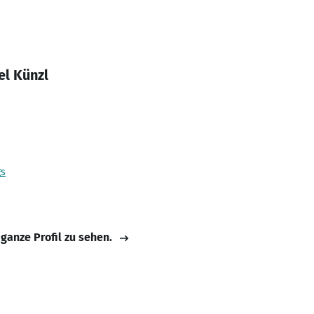
el Künzl
gs
 ganze Profil zu sehen.