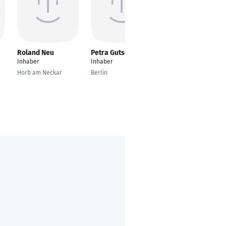
Roland Neu
Petra Gutsch
Edgar Itt
Inhaber
Inhaber
Inhaber
Geschäftsführer
Horb am Neckar
Berlin
Schweinfurt