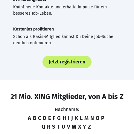
Knüpf neue Kontakte und erhalte Impulse für ein
besseres Job-Leben.
Kostenlos profitieren
Schon als Basis-Mitglied kannst Du Deine Job-Suche
deutlich optimieren.
Jetzt registrieren
21 Mio. XING Mitglieder, von A bis Z
Nachname:
A
B
C
D
E
F
G
H
I
J
K
L
M
N
O
P
Q
R
S
T
U
V
W
X
Y
Z