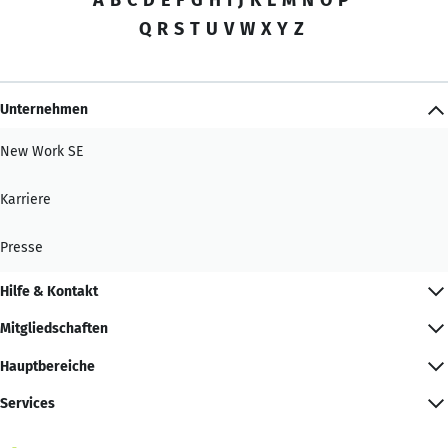
Q
R
S
T
U
V
W
X
Y
Z
Unternehmen
New Work SE
Karriere
Presse
Hilfe & Kontakt
Mitgliedschaften
Hauptbereiche
Services