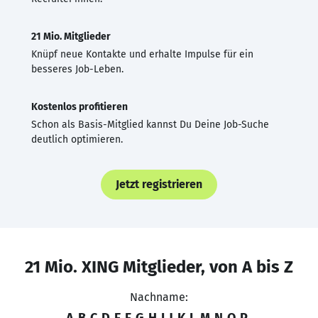
21 Mio. Mitglieder
Knüpf neue Kontakte und erhalte Impulse für ein
besseres Job-Leben.
Kostenlos profitieren
Schon als Basis-Mitglied kannst Du Deine Job-Suche
deutlich optimieren.
Jetzt registrieren
21 Mio. XING Mitglieder, von A bis Z
Nachname:
A
B
C
D
E
F
G
H
I
J
K
L
M
N
O
P