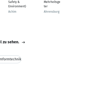
Safety &
Mehrheitsgesellschaf
Aretsried
Environment)
ter
Achim
Ahrensburg
il zu sehen.
Umformtechnik