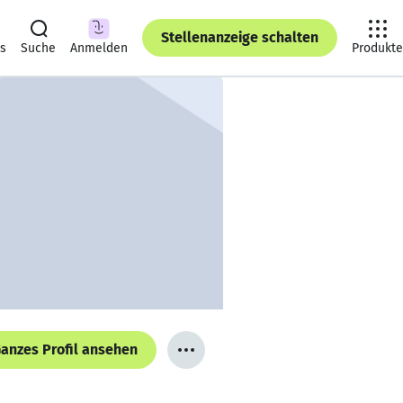
Stellenanzeige schalten
ts
Suche
Anmelden
Produkte
anzes Profil ansehen