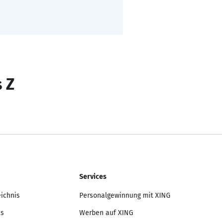
s Z
Services
eichnis
Personalgewinnung mit XING
is
Werben auf XING