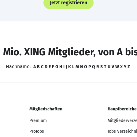
Jetzt registrieren
 Mio. XING Mitglieder, von A bi
Nachname:
A
B
C
D
E
F
G
H
I
J
K
L
M
N
O
P
Q
R
S
T
U
V
W
X
Y
Z
Mitgliedschaften
Hauptbereiche
Premium
Mitgliederverz
ProJobs
Jobs Verzeichn