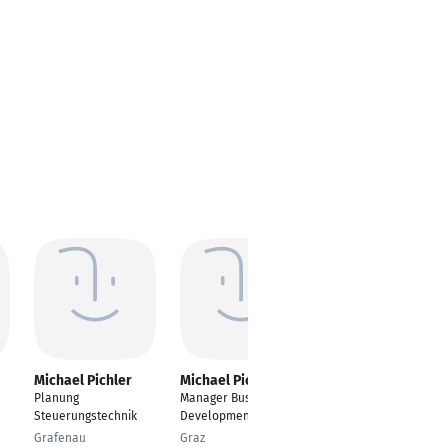
Michael Pichler
Michael Pichler
Michael Pichler
Planung
Manager Business
Software-Entwickler -
Steuerungstechnik
Development
Java, web (backend,
Vaadin UI)
Grafenau
Graz