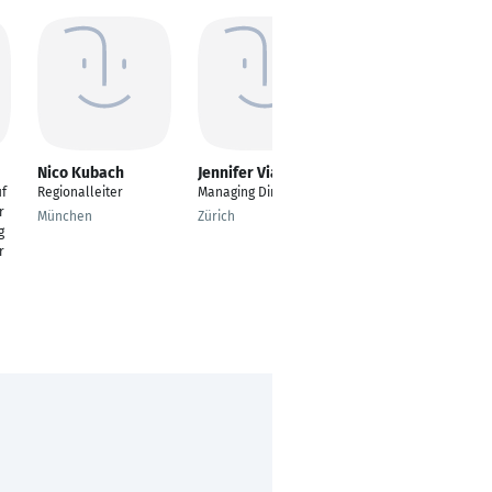
Nico Kubach
Jennifer Vianden
Alexander Heidt
f
Regionalleiter
Managing Director
Sales Manager
r
München
Zürich
Delmenhorst
g
r