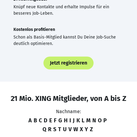
Knüpf neue Kontakte und erhalte Impulse für ein
besseres Job-Leben.
Kostenlos profitieren
Schon als Basis-Mitglied kannst Du Deine Job-Suche
deutlich optimieren.
Jetzt registrieren
21 Mio. XING Mitglieder, von A bis Z
Nachname:
A
B
C
D
E
F
G
H
I
J
K
L
M
N
O
P
Q
R
S
T
U
V
W
X
Y
Z