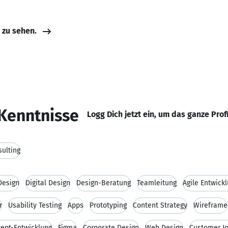
e zu sehen.
Kenntnisse
Logg Dich jetzt ein, um das ganze Prof
sulting
Design
Digital Design
Design-Beratung
Teamleitung
Agile Entwick
r
Usability Testing
Apps
Prototyping
Content Strategy
Wireframe
ept-Entwicklung
Figma
Corporate Design
Web Design
Customer J