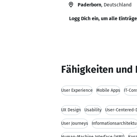
Paderborn
, Deutschland
Logg Dich ein, um alle Einträg
Fähigkeiten und 
User Experience
Mobile Apps
IT-Con
UX Design
Usability
User-Centered-
User Journeys
Informationsarchitektu
Human-Machine Interface (HMI)
Konz