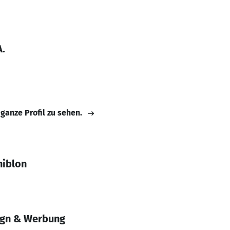
A.
 ganze Profil zu sehen.
hiblon
gn & Werbung