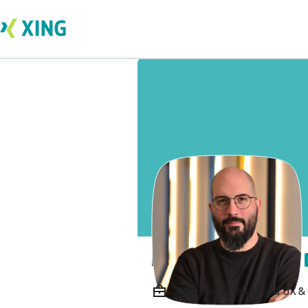
Michael Schiblon
Angestellt, Teamlead UX & 