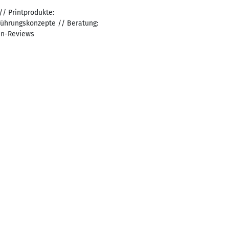
/ Printprodukte:
rführungskonzepte // Beratung:
en-Reviews