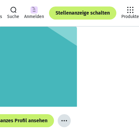
Stellenanzeige schalten
ts
Suche
Anmelden
Produkte
anzes Profil ansehen