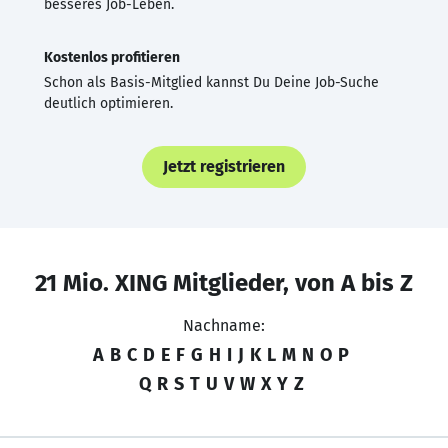
besseres Job-Leben.
Kostenlos profitieren
Schon als Basis-Mitglied kannst Du Deine Job-Suche
deutlich optimieren.
Jetzt registrieren
21 Mio. XING Mitglieder, von A bis Z
Nachname:
A
B
C
D
E
F
G
H
I
J
K
L
M
N
O
P
Q
R
S
T
U
V
W
X
Y
Z