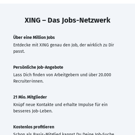
XING – Das Jobs-Netzwerk
Über eine Million Jobs
Entdecke mit XING genau den Job, der wirklich zu Dir
passt.
Persönliche Job-Angebote
Lass Dich finden von Arbeitgebern und über 20.000
Recruiter·innen.
21 Mio. Mitglieder
Knüpf neue Kontakte und erhalte Impulse für ein
besseres Job-Leben.
Kostenlos profitieren
Schon als Basis-Mitglied kannst Du Deine Job-Suche