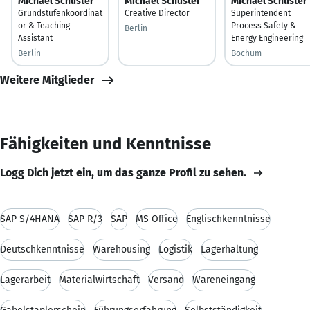
Michael Schuster
Michael Schuster
Michael Schuster
Grundstufenkoordinat
Creative Director
Superintendent
or & Teaching
Process Safety &
Berlin
Assistant
Energy Engineering
Berlin
Bochum
Weitere Mitglieder
Fähigkeiten und Kenntnisse
Logg Dich jetzt ein, um das ganze Profil zu sehen.
SAP S/4HANA
SAP R/3
SAP
MS Office
Englischkenntnisse
Deutschkenntnisse
Warehousing
Logistik
Lagerhaltung
Lagerarbeit
Materialwirtschaft
Versand
Wareneingang