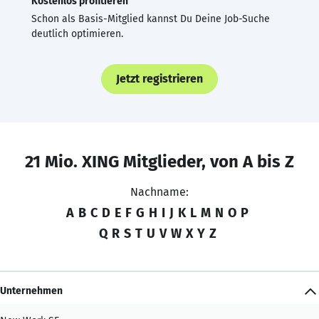
Kostenlos profitieren
Schon als Basis-Mitglied kannst Du Deine Job-Suche
deutlich optimieren.
Jetzt registrieren
21 Mio. XING Mitglieder, von A bis Z
Nachname:
A
B
C
D
E
F
G
H
I
J
K
L
M
N
O
P
Q
R
S
T
U
V
W
X
Y
Z
Unternehmen