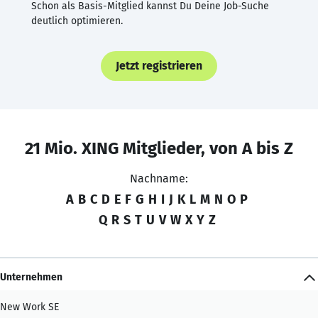
Schon als Basis-Mitglied kannst Du Deine Job-Suche
deutlich optimieren.
Jetzt registrieren
21 Mio. XING Mitglieder, von A bis Z
Nachname:
A
B
C
D
E
F
G
H
I
J
K
L
M
N
O
P
Q
R
S
T
U
V
W
X
Y
Z
Unternehmen
New Work SE