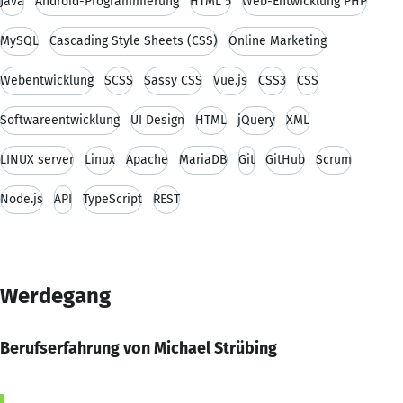
Java
Android-Programmierung
HTML 5
Web-Entwicklung PHP
MySQL
Cascading Style Sheets (CSS)
Online Marketing
Webentwicklung
SCSS
Sassy CSS
Vue.js
CSS3
CSS
Softwareentwicklung
UI Design
HTML
jQuery
XML
LINUX server
Linux
Apache
MariaDB
Git
GitHub
Scrum
Node.js
API
TypeScript
REST
Werdegang
Berufserfahrung von Michael Strübing