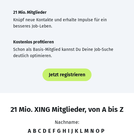
21 Mio. Mitglieder
Knüpf neue Kontakte und erhalte Impulse für ein
besseres Job-Leben.
Kostenlos profitieren
Schon als Basis-Mitglied kannst Du Deine Job-Suche
deutlich optimieren.
Jetzt registrieren
21 Mio. XING Mitglieder, von A bis Z
Nachname:
A
B
C
D
E
F
G
H
I
J
K
L
M
N
O
P