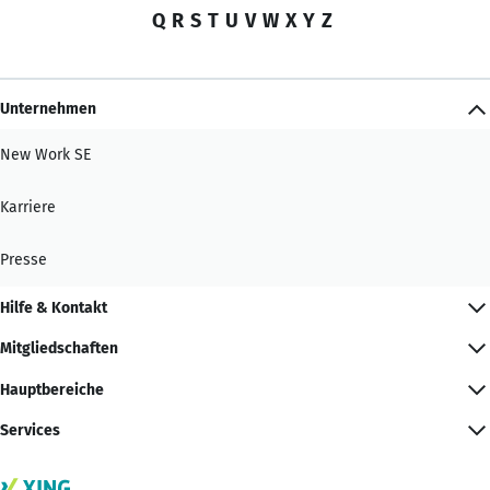
Q
R
S
T
U
V
W
X
Y
Z
Unternehmen
New Work SE
Karriere
Presse
Hilfe & Kontakt
Mitgliedschaften
Hauptbereiche
Services