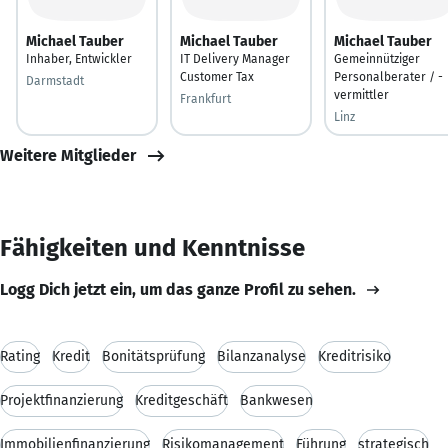
Michael Tauber
Michael Tauber
Michael Tauber
Inhaber, Entwickler
IT Delivery Manager
Gemeinnütziger
Customer Tax
Personalberater / -
Darmstadt
vermittler
Frankfurt
Linz
Weitere Mitglieder
Fähigkeiten und Kenntnisse
Logg Dich jetzt ein, um das ganze Profil zu sehen.
Rating
Kredit
Bonitätsprüfung
Bilanzanalyse
Kreditrisiko
Projektfinanzierung
Kreditgeschäft
Bankwesen
Immobilienfinanzierung
Risikomanagement
Führung
strategisch