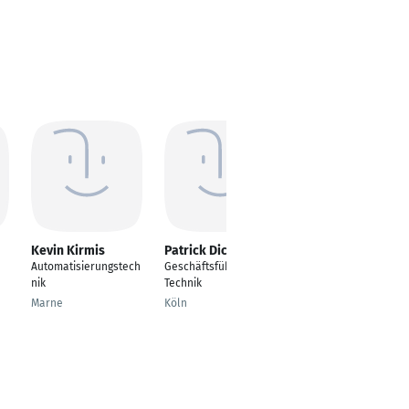
Kevin Kirmis
Patrick Dickes
Bastian Sohn
Automatisierungstech
Geschäftsführer
TGA-Elektro-
nik
Technik
Fachplaner /
Projektleitung
Marne
Köln
Kiel