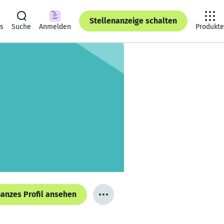
Stellenanzeige schalten
ts
Suche
Anmelden
Produkte
anzes Profil ansehen