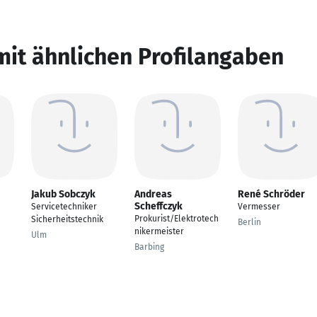
mit ähnlichen Profilangaben
Jakub Sobczyk
Andreas
René Schröder
Scheffczyk
Servicetechniker
Vermesser
Prokurist/Elektrotech
Sicherheitstechnik
Berlin
nikermeister
Ulm
Barbing