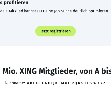
s profitieren
asis-Mitglied kannst Du Deine Job-Suche deutlich optimieren.
Jetzt registrieren
 Mio. XING Mitglieder, von A bi
Nachname:
A
B
C
D
E
F
G
H
I
J
K
L
M
N
O
P
Q
R
S
T
U
V
W
X
Y
Z