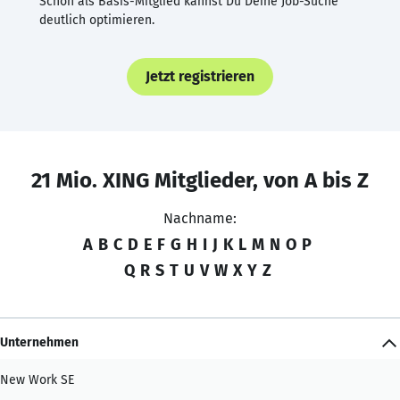
Schon als Basis-Mitglied kannst Du Deine Job-Suche
deutlich optimieren.
Jetzt registrieren
21 Mio. XING Mitglieder, von A bis Z
Nachname:
A
B
C
D
E
F
G
H
I
J
K
L
M
N
O
P
Q
R
S
T
U
V
W
X
Y
Z
Unternehmen
New Work SE