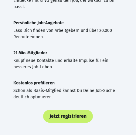
Entdecke mit XING genau den Job, der wirklich zu Dir
passt.
Persönliche Job-Angebote
Lass Dich finden von Arbeitgebern und über 20.000
Recruiter·innen.
21 Mio. Mitglieder
Knüpf neue Kontakte und erhalte Impulse für ein
besseres Job-Leben.
Kostenlos profitieren
Schon als Basis-Mitglied kannst Du Deine Job-Suche
deutlich optimieren.
Jetzt registrieren