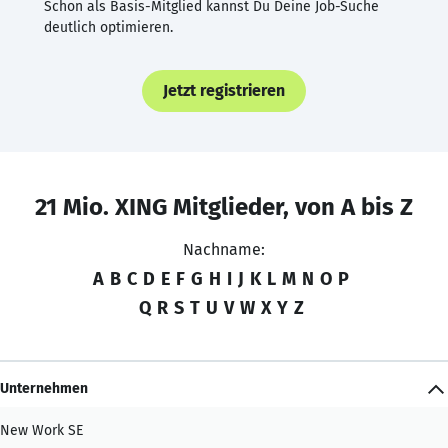
Schon als Basis-Mitglied kannst Du Deine Job-Suche
deutlich optimieren.
Jetzt registrieren
21 Mio. XING Mitglieder, von A bis Z
Nachname:
A
B
C
D
E
F
G
H
I
J
K
L
M
N
O
P
Q
R
S
T
U
V
W
X
Y
Z
Unternehmen
New Work SE