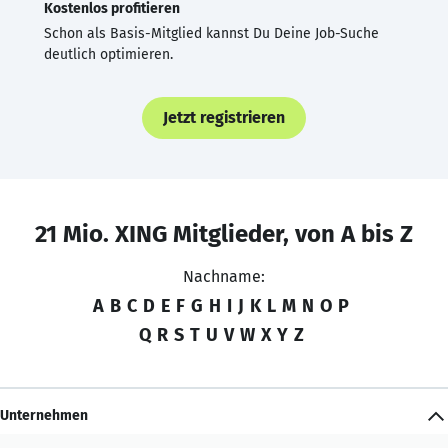
Kostenlos profitieren
Schon als Basis-Mitglied kannst Du Deine Job-Suche
deutlich optimieren.
Jetzt registrieren
21 Mio. XING Mitglieder, von A bis Z
Nachname:
A
B
C
D
E
F
G
H
I
J
K
L
M
N
O
P
Q
R
S
T
U
V
W
X
Y
Z
Unternehmen