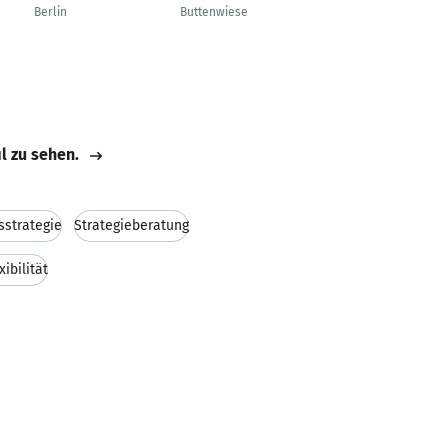
Berlin
Buttenwiesen
Dachau
il zu sehen.
strategie
Strategieberatung
xibilität