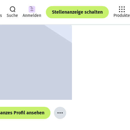
Stellenanzeige schalten
ts
Suche
Anmelden
Produkte
anzes Profil ansehen