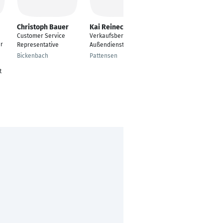
Christoph Bauer
Kai Reinecke
Katja Mittag
Customer Service
Verkaufsberater im
Customer Success
r
Representative
Außendienst
Manager
Bickenbach
Pattensen
Mölln
t