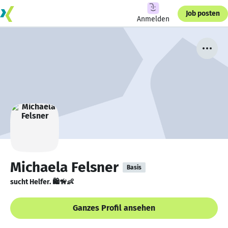
Job posten
Anmelden
Michaela Felsner
Basis
sucht Helfer. 🛍🦮👶
Ganzes Profil ansehen