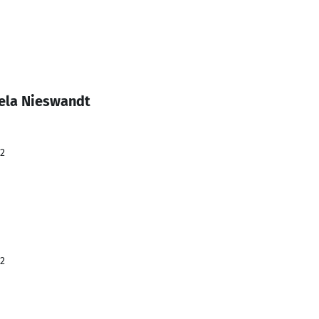
ela Nieswandt
22
22