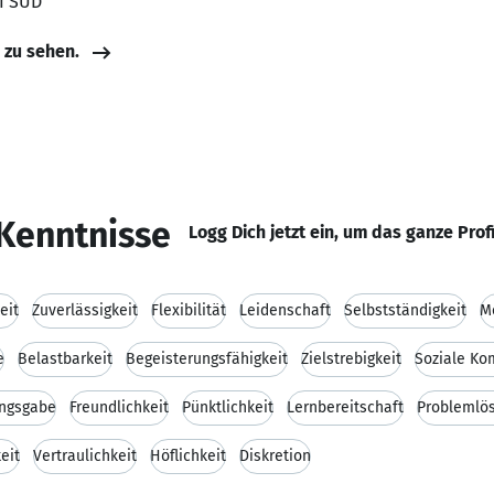
DI SÜD
e zu sehen.
Kenntnisse
Logg Dich jetzt ein, um das ganze Prof
eit
Zuverlässigkeit
Flexibilität
Leidenschaft
Selbstständigkeit
M
e
Belastbarkeit
Begeisterungsfähigkeit
Zielstrebigkeit
Soziale Ko
ungsgabe
Freundlichkeit
Pünktlichkeit
Lernbereitschaft
Problemlö
eit
Vertraulichkeit
Höflichkeit
Diskretion