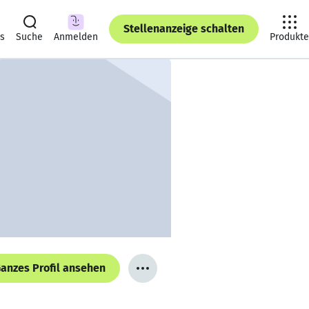
Stellenanzeige schalten
ts
Suche
Anmelden
Produkte
anzes Profil ansehen