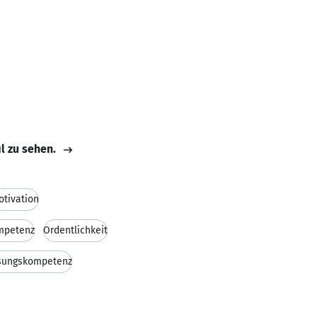
il zu sehen.
otivation
mpetenz
Ordentlichkeit
sungskompetenz