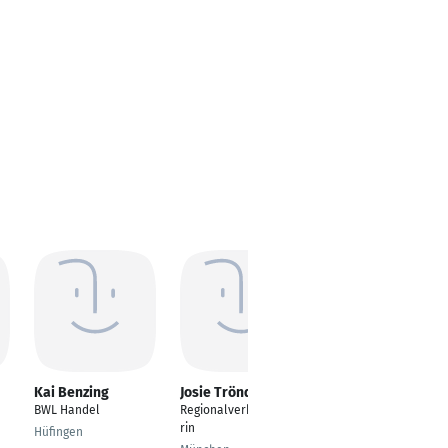
Kai Benzing
Josie Tröndle
Daniel Marinkovic
BWL Handel
Regionalverkaufsleite
---
rin
Hüfingen
Karlsruhe