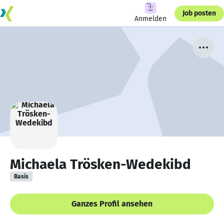
Job posten
Anmelden
Michaela Trösken-Wedekibd
Basis
Ganzes Profil ansehen