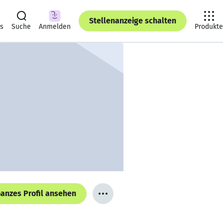
Stellenanzeige schalten
ts
Suche
Anmelden
Produkte
anzes Profil ansehen