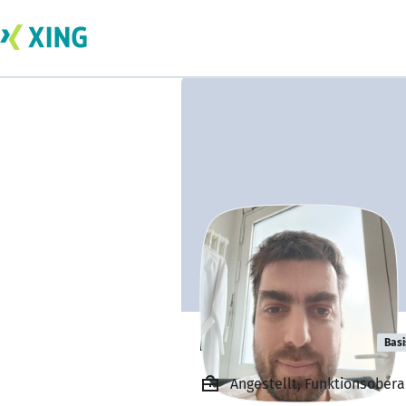
Michail Niforas
Basi
Angestellt, Funktionsobera