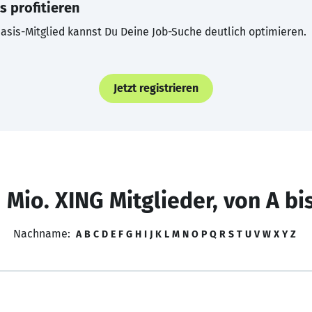
s profitieren
asis-Mitglied kannst Du Deine Job-Suche deutlich optimieren.
Jetzt registrieren
 Mio. XING Mitglieder, von A bi
Nachname:
A
B
C
D
E
F
G
H
I
J
K
L
M
N
O
P
Q
R
S
T
U
V
W
X
Y
Z