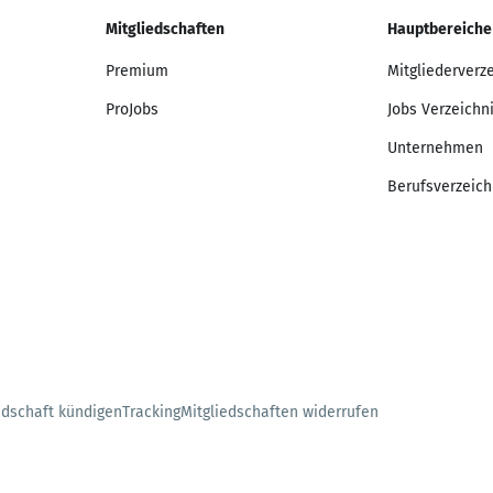
Mitgliedschaften
Hauptbereiche
Premium
Mitgliederverz
ProJobs
Jobs Verzeichn
Unternehmen
Berufsverzeich
edschaft kündigen
Tracking
Mitgliedschaften widerrufen