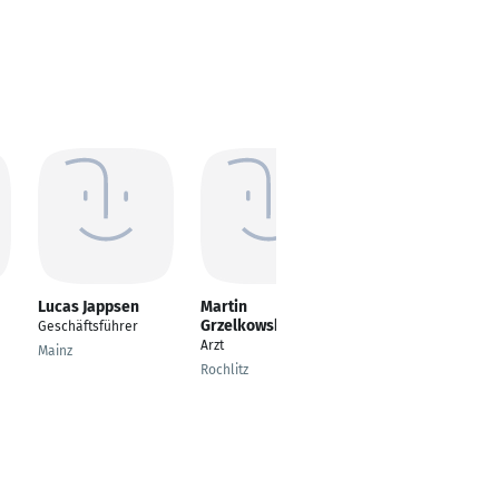
Lucas Jappsen
Martin
Ivan Golovko
Grzelkowski
Geschäftsführer
Freiberufler
Arzt
Mainz
Bonn
Rochlitz