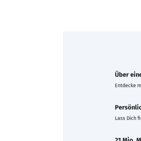
Über eine
Entdecke mi
Persönli
Lass Dich f
21 Mio. M