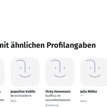
mit ähnlichen Profilangaben
s
Jaqueline Kublin
Vicky Hovemann
Julia Müller
Bereichsleiterin
Kauffrau im
---
ter
Gesundheitswesen
Köln
Gera
Dortmund