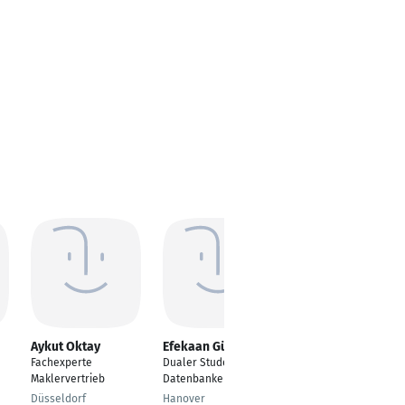
Aykut Oktay
Efekaan Güzel
Kord Wolfgang
Rost
Fachexperte
Dualer Student/
Strategischer IT-
Maklervertrieb
Datenbankentwickler
Einkäufer
Düsseldorf
Hanover