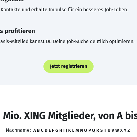
Kontakte und erhalte Impulse für ein besseres Job-Leben.
s profitieren
asis-Mitglied kannst Du Deine Job-Suche deutlich optimieren.
Jetzt registrieren
 Mio. XING Mitglieder, von A bi
Nachname:
A
B
C
D
E
F
G
H
I
J
K
L
M
N
O
P
Q
R
S
T
U
V
W
X
Y
Z