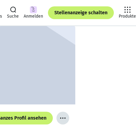
Stellenanzeige schalten
ts
Suche
Anmelden
Produkte
anzes Profil ansehen