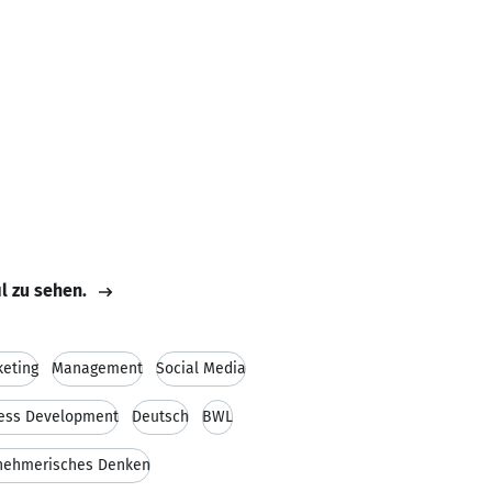
il zu sehen.
keting
Management
Social Media
ess Development
Deutsch
BWL
nehmerisches Denken