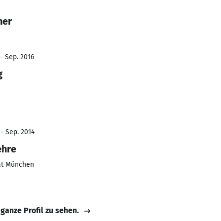
ner
- Sep. 2016
g
 - Sep. 2014
ehre
ät München
 ganze Profil zu sehen.