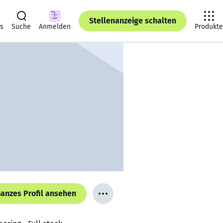
Stellenanzeige schalten
ts
Suche
Anmelden
Produkte
anzes Profil ansehen