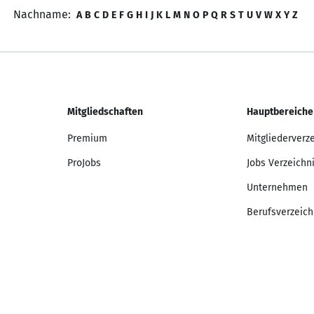
Nachname:
A
B
C
D
E
F
G
H
I
J
K
L
M
N
O
P
Q
R
S
T
U
V
W
X
Y
Z
Mitgliedschaften
Hauptbereiche
Premium
Mitgliederverz
ProJobs
Jobs Verzeichn
Unternehmen
Berufsverzeich