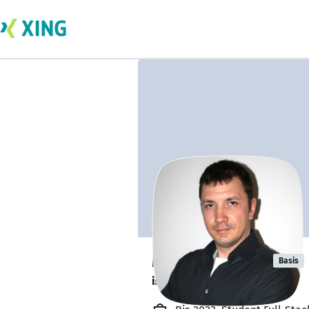
Michel Kowal
Basis
ist offen für Projekte. 🔎