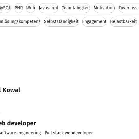
MySQL
PHP
Web
Javascript
Teamfähigkeit
Motivation
Zuverlässi
emlösungskompetenz
Selbstständigkeit
Engagement
Belastbarkeit
l Kowal
3
eb developer
software engineering - Full stack webdeveloper