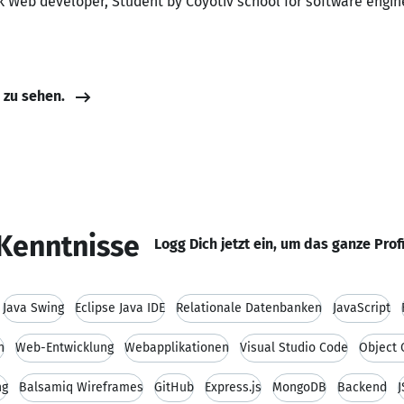
k Web developer, Student by Coyotiv school for software engine
e zu sehen.
Kenntnisse
Logg Dich jetzt ein, um das ganze Prof
Java Swing
Eclipse Java IDE
Relationale Datenbanken
JavaScript
n
Web-Entwicklung
Webapplikationen
Visual Studio Code
Object 
ng
Balsamiq Wireframes
GitHub
Express.js
MongoDB
Backend