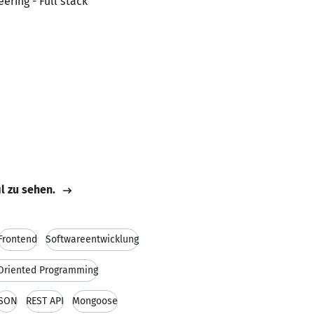
ering - Full stack
il zu sehen.
Frontend
Softwareentwicklung
Oriented Programming
JSON
REST API
Mongoose