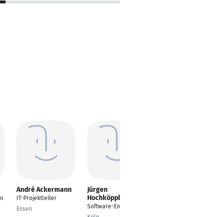
André Ackermann
Jürgen
Shaheer Latif
Hochköppler
in
IT-Projektleiter
Software Engineer
Software-Entwickler
Essen
Rottenburg am