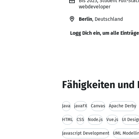
Bis 2023, Student Full-Stac
webdeveloper
Berlin
, Deutschland
Logg Dich ein, um alle Einträg
Fähigkeiten und 
Java
javaFX
Canvas
Apache Derby
HTML
CSS
Node.js
Vue.js
UI Desig
Javascript Development
UML Modelli