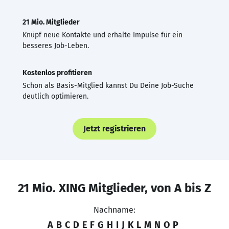
21 Mio. Mitglieder
Knüpf neue Kontakte und erhalte Impulse für ein
besseres Job-Leben.
Kostenlos profitieren
Schon als Basis-Mitglied kannst Du Deine Job-Suche
deutlich optimieren.
Jetzt registrieren
21 Mio. XING Mitglieder, von A bis Z
Nachname:
A
B
C
D
E
F
G
H
I
J
K
L
M
N
O
P