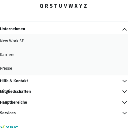
Q
R
S
T
U
V
W
X
Y
Z
Unternehmen
New Work SE
Karriere
Presse
Hilfe & Kontakt
Mitgliedschaften
Hauptbereiche
Services