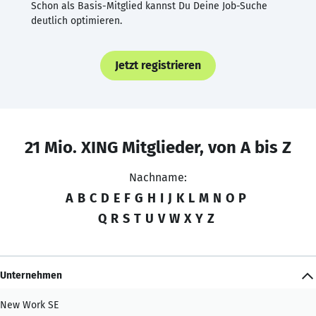
Schon als Basis-Mitglied kannst Du Deine Job-Suche
deutlich optimieren.
Jetzt registrieren
21 Mio. XING Mitglieder, von A bis Z
Nachname:
A
B
C
D
E
F
G
H
I
J
K
L
M
N
O
P
Q
R
S
T
U
V
W
X
Y
Z
Unternehmen
New Work SE