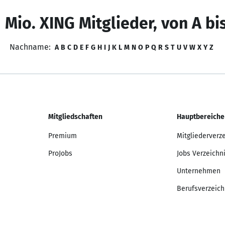
 Mio. XING Mitglieder, von A bi
Nachname:
A
B
C
D
E
F
G
H
I
J
K
L
M
N
O
P
Q
R
S
T
U
V
W
X
Y
Z
Mitgliedschaften
Hauptbereiche
Premium
Mitgliederverz
ProJobs
Jobs Verzeichn
Unternehmen
Berufsverzeich