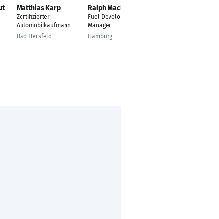
ut
Matthias Karp
Ralph Mackenthun
Simon Höpfl
Zertifizierter
Fuel Development
Zertifizierter
 -
Automobilkaufmann
Manager
Automobilkaufmann
(VDA/VDIK/ZDK)
Bad Hersfeld
Hamburg
Straubing