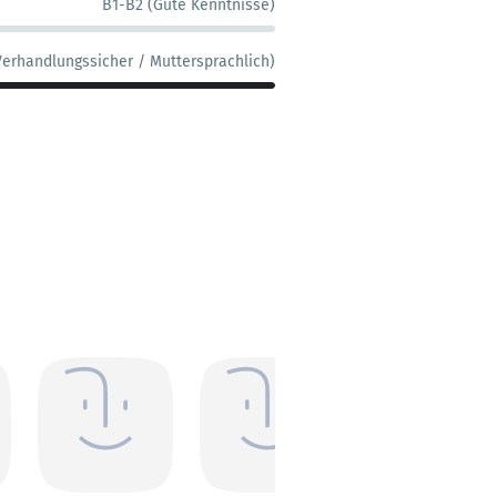
B1-B2 (Gute Kenntnisse)
Verhandlungssicher / Muttersprachlich)