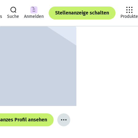
Stellenanzeige schalten
ts
Suche
Anmelden
Produkte
anzes Profil ansehen