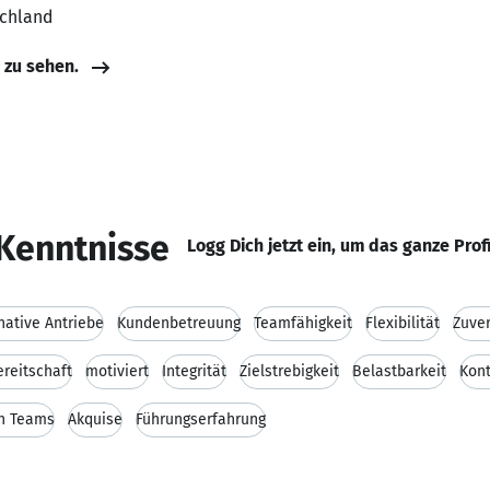
schland
e zu sehen.
Kenntnisse
Logg Dich jetzt ein, um das ganze Prof
native Antriebe
Kundenbetreuung
Teamfähigkeit
Flexibilität
Zuver
reitschaft
motiviert
Integrität
Zielstrebigkeit
Belastbarkeit
Kont
n Teams
Akquise
Führungserfahrung