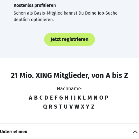
Kostenlos profitieren
Schon als Basis-Mitglied kannst Du Deine Job-Suche
deutlich optimieren.
Jetzt registrieren
21 Mio. XING Mitglieder, von A bis Z
Nachname:
A
B
C
D
E
F
G
H
I
J
K
L
M
N
O
P
Q
R
S
T
U
V
W
X
Y
Z
Unternehmen