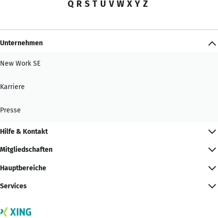
Q
R
S
T
U
V
W
X
Y
Z
Unternehmen
New Work SE
Karriere
Presse
Hilfe & Kontakt
Mitgliedschaften
Hauptbereiche
Services