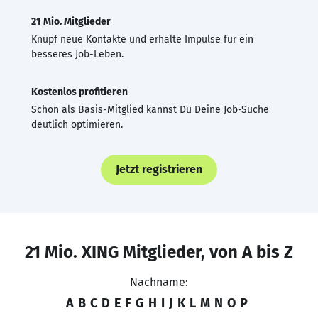
21 Mio. Mitglieder
Knüpf neue Kontakte und erhalte Impulse für ein
besseres Job-Leben.
Kostenlos profitieren
Schon als Basis-Mitglied kannst Du Deine Job-Suche
deutlich optimieren.
Jetzt registrieren
21 Mio. XING Mitglieder, von A bis Z
Nachname:
A
B
C
D
E
F
G
H
I
J
K
L
M
N
O
P