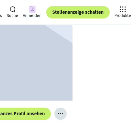
Stellenanzeige schalten
ts
Suche
Anmelden
Produkte
anzes Profil ansehen