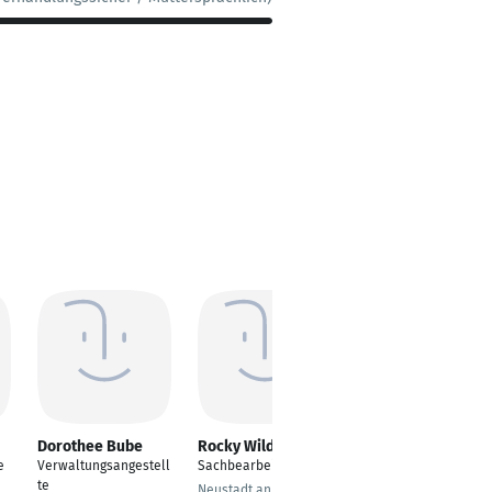
Dorothee Bube
Rocky Wilde
Bettina Doell
e
Verwaltungsangestell
Sachbearbeiter
Kauffrau für
te
Büromanagement
Neustadt an der