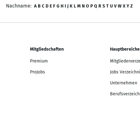
Nachname:
A
B
C
D
E
F
G
H
I
J
K
L
M
N
O
P
Q
R
S
T
U
V
W
X
Y
Z
Mitgliedschaften
Hauptbereiche
Premium
Mitgliederverz
ProJobs
Jobs Verzeichn
Unternehmen
Berufsverzeich