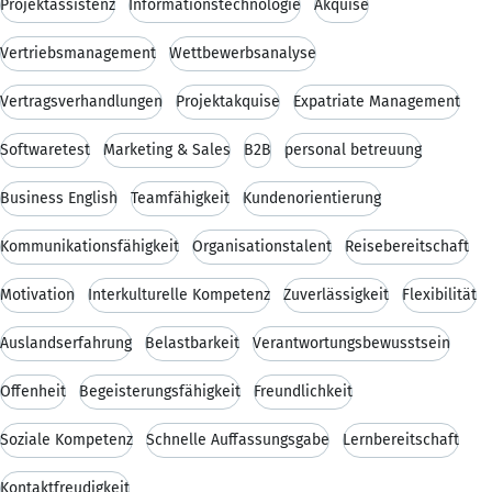
Projektassistenz
Informationstechnologie
Akquise
Vertriebsmanagement
Wettbewerbsanalyse
Vertragsverhandlungen
Projektakquise
Expatriate Management
Softwaretest
Marketing & Sales
B2B
personal betreuung
Business English
Teamfähigkeit
Kundenorientierung
Kommunikationsfähigkeit
Organisationstalent
Reisebereitschaft
Motivation
Interkulturelle Kompetenz
Zuverlässigkeit
Flexibilität
Auslandserfahrung
Belastbarkeit
Verantwortungsbewusstsein
Offenheit
Begeisterungsfähigkeit
Freundlichkeit
Soziale Kompetenz
Schnelle Auffassungsgabe
Lernbereitschaft
Kontaktfreudigkeit