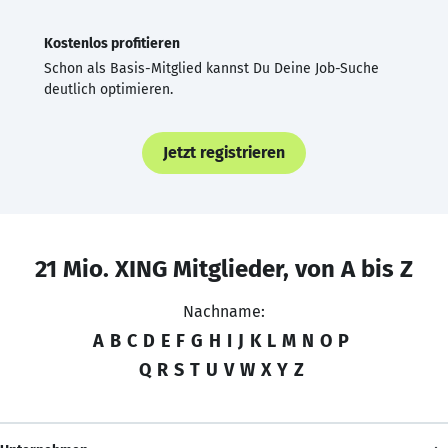
Kostenlos profitieren
Schon als Basis-Mitglied kannst Du Deine Job-Suche
deutlich optimieren.
Jetzt registrieren
21 Mio. XING Mitglieder, von A bis Z
Nachname:
A
B
C
D
E
F
G
H
I
J
K
L
M
N
O
P
Q
R
S
T
U
V
W
X
Y
Z