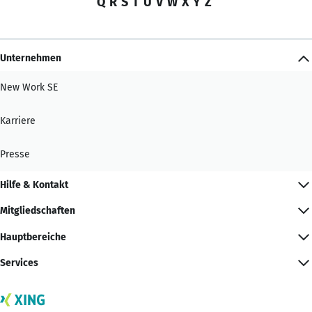
Q
R
S
T
U
V
W
X
Y
Z
Unternehmen
New Work SE
Karriere
Presse
Hilfe & Kontakt
Mitgliedschaften
Hauptbereiche
Services