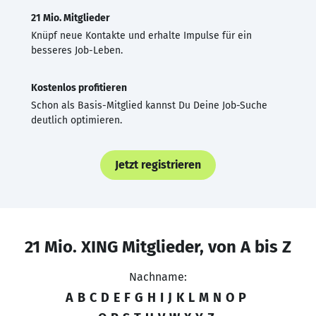
21 Mio. Mitglieder
Knüpf neue Kontakte und erhalte Impulse für ein
besseres Job-Leben.
Kostenlos profitieren
Schon als Basis-Mitglied kannst Du Deine Job-Suche
deutlich optimieren.
Jetzt registrieren
21 Mio. XING Mitglieder, von A bis Z
Nachname:
A
B
C
D
E
F
G
H
I
J
K
L
M
N
O
P