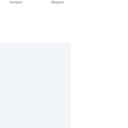
---
Kempen
Meppen
Frankfurt am Main