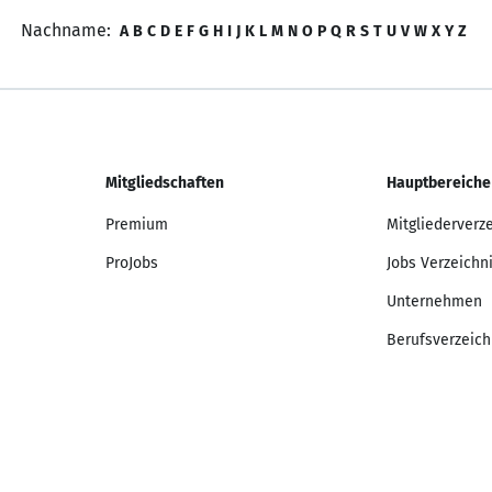
Nachname:
A
B
C
D
E
F
G
H
I
J
K
L
M
N
O
P
Q
R
S
T
U
V
W
X
Y
Z
Mitgliedschaften
Hauptbereiche
Premium
Mitgliederverz
ProJobs
Jobs Verzeichn
Unternehmen
Berufsverzeich