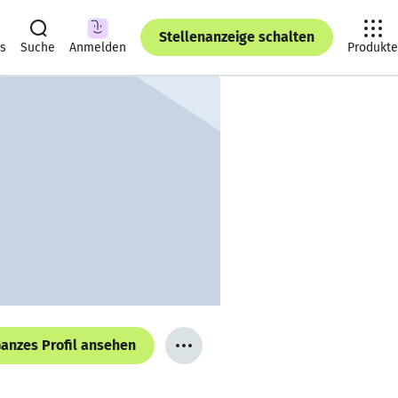
Stellenanzeige schalten
ts
Suche
Anmelden
Produkte
anzes Profil ansehen