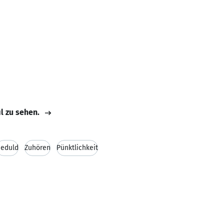
il zu sehen.
eduld
Zuhören
Pünktlichkeit