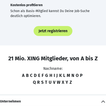
Kostenlos profitieren
Schon als Basis-Mitglied kannst Du Deine Job-Suche
deutlich optimieren.
Jetzt registrieren
21 Mio. XING Mitglieder, von A bis Z
Nachname:
A
B
C
D
E
F
G
H
I
J
K
L
M
N
O
P
Q
R
S
T
U
V
W
X
Y
Z
Unternehmen