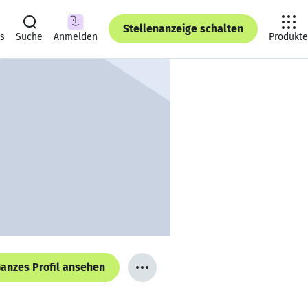
Stellenanzeige schalten
ts
Suche
Anmelden
Produkte
anzes Profil ansehen