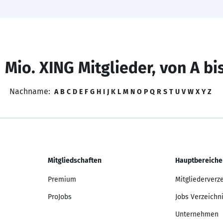
 Mio. XING Mitglieder, von A bi
Nachname:
A
B
C
D
E
F
G
H
I
J
K
L
M
N
O
P
Q
R
S
T
U
V
W
X
Y
Z
Mitgliedschaften
Hauptbereiche
Premium
Mitgliederverz
ProJobs
Jobs Verzeichn
Unternehmen