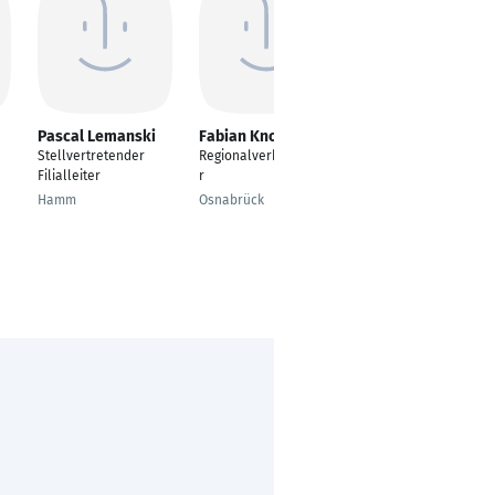
Pascal Lemanski
Fabian Knoche
Roland Kern
Stellvertretender
Regionalverkaufsleite
Key Account Manager
Filialleiter
r
Marktl
Hamm
Osnabrück