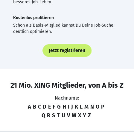
besseres Job-Leben.
Kostenlos profitieren
Schon als Basis-Mitglied kannst Du Deine Job-Suche
deutlich optimieren.
Jetzt registrieren
21 Mio. XING Mitglieder, von A bis Z
Nachname:
A
B
C
D
E
F
G
H
I
J
K
L
M
N
O
P
Q
R
S
T
U
V
W
X
Y
Z