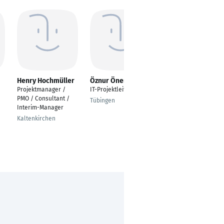
Henry Hochmüller
Öznur Öner
Katharina Köhler
Projektmanager /
IT-Projektleiter
Teamassistenz PM,
PMO / Consultant /
Technische Assistenz
Tübingen
Interim-Manager
Operations Manager
und Konstruktion
Kaltenkirchen
Bietigheim-Bissingen