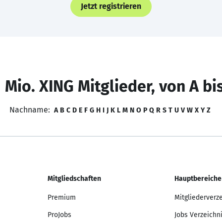
Jetzt registrieren
 Mio. XING Mitglieder, von A bi
Nachname:
A
B
C
D
E
F
G
H
I
J
K
L
M
N
O
P
Q
R
S
T
U
V
W
X
Y
Z
Mitgliedschaften
Hauptbereiche
Premium
Mitgliederverz
ProJobs
Jobs Verzeichn