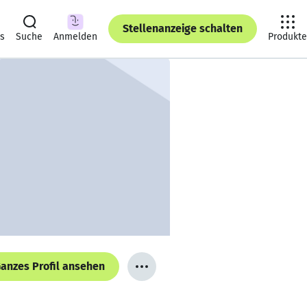
Stellenanzeige schalten
ts
Suche
Anmelden
Produkte
anzes Profil ansehen