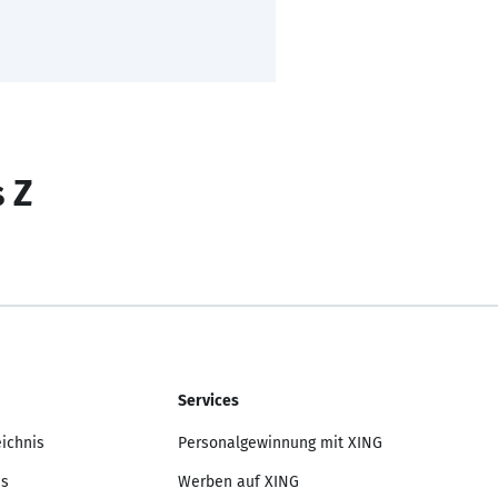
s Z
Services
eichnis
Personalgewinnung mit XING
is
Werben auf XING