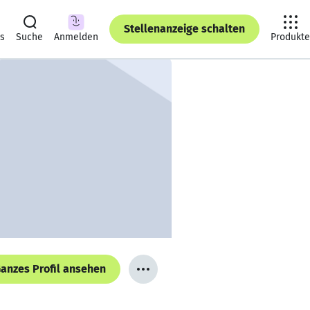
Stellenanzeige schalten
ts
Suche
Anmelden
Produkte
anzes Profil ansehen