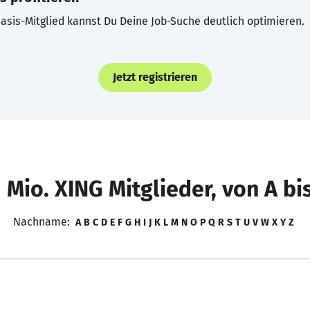
asis-Mitglied kannst Du Deine Job-Suche deutlich optimieren.
Jetzt registrieren
 Mio. XING Mitglieder, von A bi
Nachname:
A
B
C
D
E
F
G
H
I
J
K
L
M
N
O
P
Q
R
S
T
U
V
W
X
Y
Z