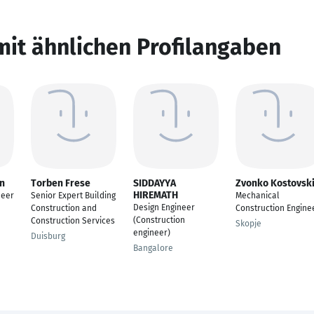
mit ähnlichen Profilangaben
on
Torben Frese
SIDDAYYA
Zvonko Kostovsk
HIREMATH
neer
Senior Expert Building
Mechanical
Design Engineer
Construction and
Construction Engine
(Construction
Construction Services
Skopje
engineer)
Duisburg
Bangalore