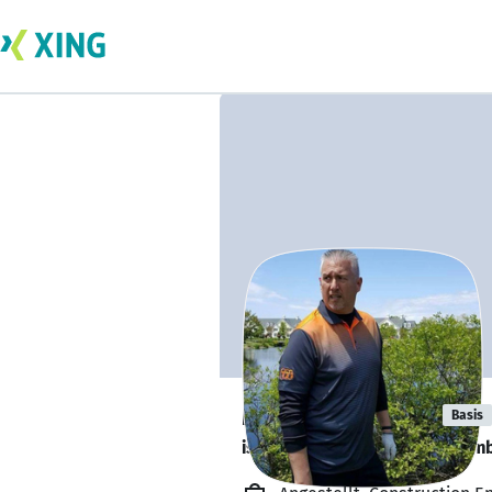
Mike Philippe
Basis
is looking for a new team memb