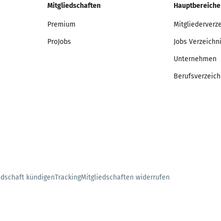
Mitgliedschaften
Hauptbereiche
Premium
Mitgliederverz
ProJobs
Jobs Verzeichn
Unternehmen
Berufsverzeich
edschaft kündigen
Tracking
Mitgliedschaften widerrufen