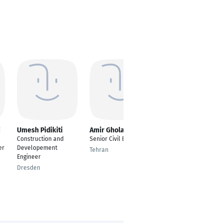
i
Umesh Pidikiti
Amir Gholami
sunny lunagariya
Construction and
Senior Civil Engineer
---
er
Developement
Tehran
Surat
Engineer
Dresden