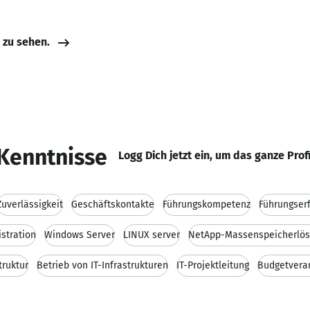
e zu sehen.
Kenntnisse
Logg Dich jetzt ein, um das ganze Prof
Zuverlässigkeit
Geschäftskontakte
Führungskompetenz
Führungser
stration
Windows Server
LINUX server
NetApp-Massenspeicherlö
truktur
Betrieb von IT-Infrastrukturen
IT-Projektleitung
Budgetvera