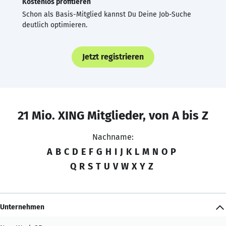
Kostenlos profitieren
Schon als Basis-Mitglied kannst Du Deine Job-Suche
deutlich optimieren.
Jetzt registrieren
21 Mio. XING Mitglieder, von A bis Z
Nachname:
A
B
C
D
E
F
G
H
I
J
K
L
M
N
O
P
Q
R
S
T
U
V
W
X
Y
Z
Unternehmen