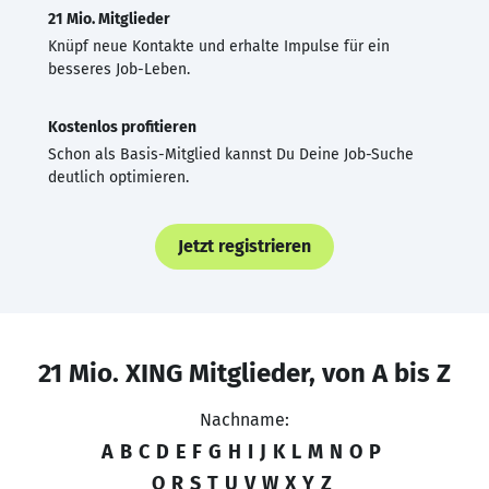
21 Mio. Mitglieder
Knüpf neue Kontakte und erhalte Impulse für ein
besseres Job-Leben.
Kostenlos profitieren
Schon als Basis-Mitglied kannst Du Deine Job-Suche
deutlich optimieren.
Jetzt registrieren
21 Mio. XING Mitglieder, von A bis Z
Nachname:
A
B
C
D
E
F
G
H
I
J
K
L
M
N
O
P
Q
R
S
T
U
V
W
X
Y
Z