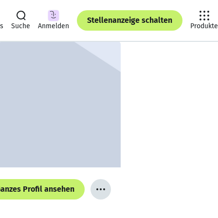
Stellenanzeige schalten
ts
Suche
Anmelden
Produkte
anzes Profil ansehen