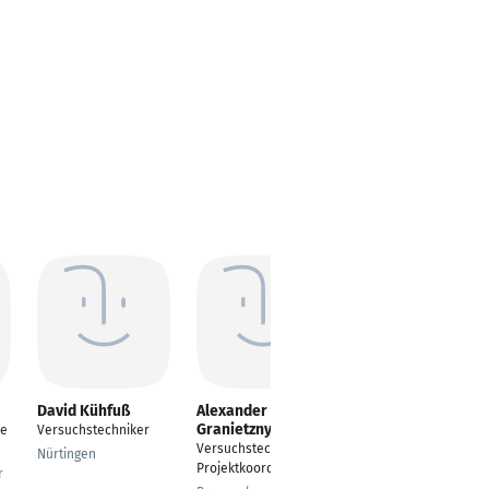
David Kühfuß
Alexander
Thomas Jöcks
Granietzny
me
Versuchstechniker
Versuchstechniker
Versuchstechniker /
Nürtingen
Reutlingen
Projektkoordinator
r