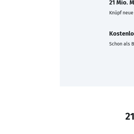
21 Mio. M
Knüpf neue 
Kostenlo
Schon als B
21