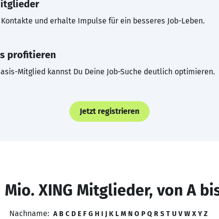
itglieder
Kontakte und erhalte Impulse für ein besseres Job-Leben.
s profitieren
asis-Mitglied kannst Du Deine Job-Suche deutlich optimieren.
Jetzt registrieren
 Mio. XING Mitglieder, von A bi
Nachname:
A
B
C
D
E
F
G
H
I
J
K
L
M
N
O
P
Q
R
S
T
U
V
W
X
Y
Z