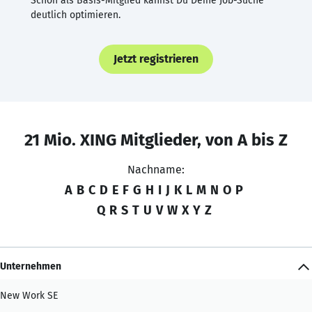
Schon als Basis-Mitglied kannst Du Deine Job-Suche
deutlich optimieren.
Jetzt registrieren
21 Mio. XING Mitglieder, von A bis Z
Nachname:
A
B
C
D
E
F
G
H
I
J
K
L
M
N
O
P
Q
R
S
T
U
V
W
X
Y
Z
Unternehmen
New Work SE