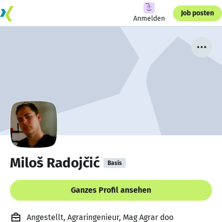
Job posten
Anmelden
Miloš Radojčić
Basis
Ganzes Profil ansehen
Angestellt, Agraringenieur, Mag Agrar doo