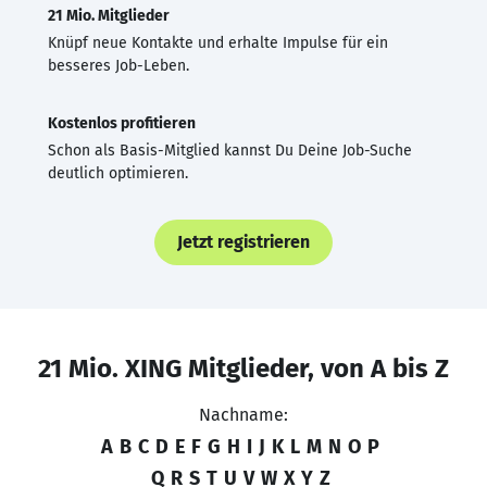
21 Mio. Mitglieder
Knüpf neue Kontakte und erhalte Impulse für ein
besseres Job-Leben.
Kostenlos profitieren
Schon als Basis-Mitglied kannst Du Deine Job-Suche
deutlich optimieren.
Jetzt registrieren
21 Mio. XING Mitglieder, von A bis Z
Nachname:
A
B
C
D
E
F
G
H
I
J
K
L
M
N
O
P
Q
R
S
T
U
V
W
X
Y
Z