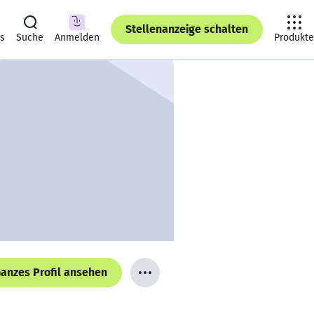
Stellenanzeige schalten
ts
Suche
Anmelden
Produkte
anzes Profil ansehen