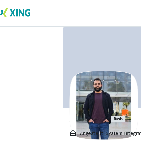
Mina Adly
Basis
Angestellt, System Integra