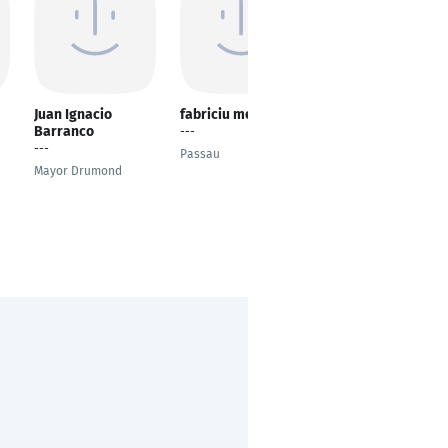
Juan Ignacio
fabriciu mendoza
Henrik Strötgen
Barranco
---
Produktions-
---
Ingenieur
Passau
Mayor Drumond
Hamburg