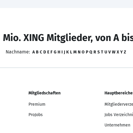
 Mio. XING Mitglieder, von A bi
Nachname:
A
B
C
D
E
F
G
H
I
J
K
L
M
N
O
P
Q
R
S
T
U
V
W
X
Y
Z
Mitgliedschaften
Hauptbereiche
Premium
Mitgliederverz
ProJobs
Jobs Verzeichn
Unternehmen