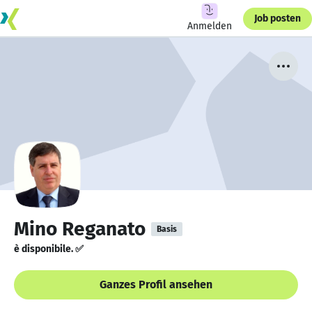
Job posten
Anmelden
Mino Reganato
Basis
è disponibile. ✅
Ganzes Profil ansehen