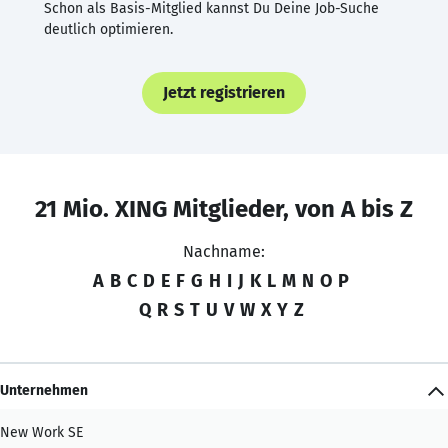
Schon als Basis-Mitglied kannst Du Deine Job-Suche
deutlich optimieren.
Jetzt registrieren
21 Mio. XING Mitglieder, von A bis Z
Nachname:
A
B
C
D
E
F
G
H
I
J
K
L
M
N
O
P
Q
R
S
T
U
V
W
X
Y
Z
Unternehmen
New Work SE